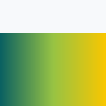
Tarifas Luz
Grupo Ferre Asensio
Tarifas Gas
Electraferre
Comercializadora